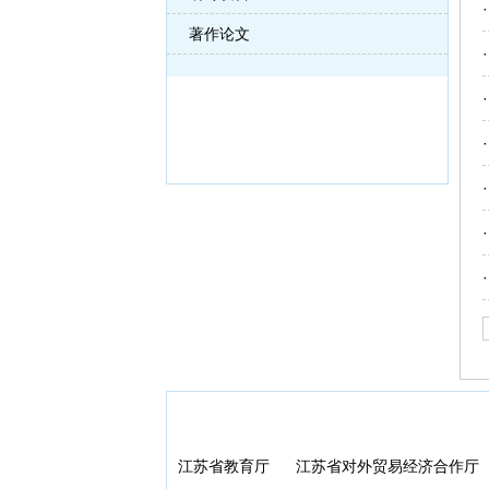
著作论文
单位：江苏省城市发展研究院
邮编：210013
电话：025-83382691 83382692
E-mial：jscfy@163.com
江苏省教育厅
江苏省对外贸易经济合作厅